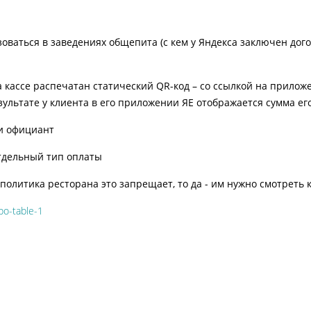
ьзоваться в заведениях общепита (с кем у Яндекса заключен д
а кассе распечатан статический QR-код – со ссылкой на прилож
езультате у клиента в его приложении ЯЕ отображается сумма ег
ли официант
отдельный тип оплаты
олитика ресторана это запрещает, то да - им нужно смотреть 
po-table-1