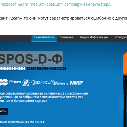
mposmsposef1&utm_medium=cpa&utm_campaign=salenew#stepA
сайт «2can», то они могут зарегистрироваться ошибочно с друго