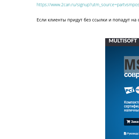
https://www.2can.ru/signup?utm_source=partvs
Если клиенты придут без ссылки и попадут на 