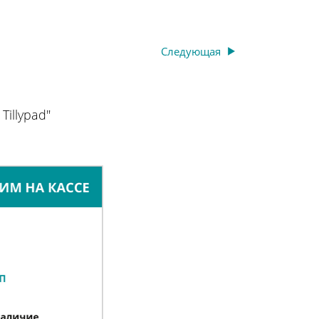
Следующая
illypad"