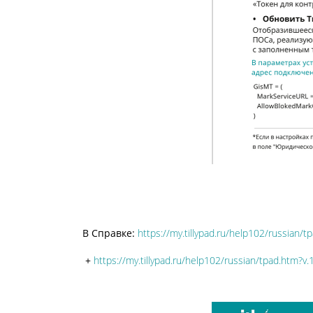
В Справке:
https://my.tillypad.ru/help102/russian/t
+
https://my.tillypad.ru/help102/russian/tpad.htm?v.