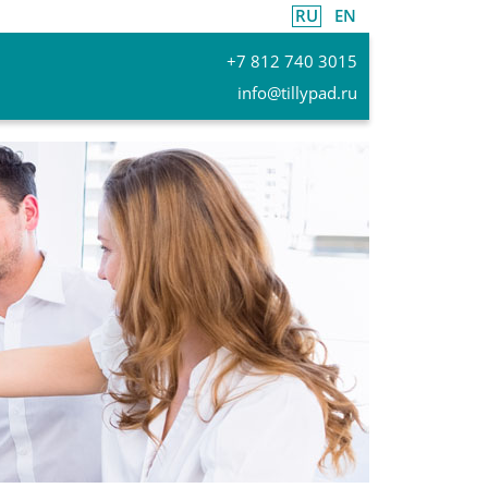
RU
EN
+7 812 740 3015
info@tillypad.ru