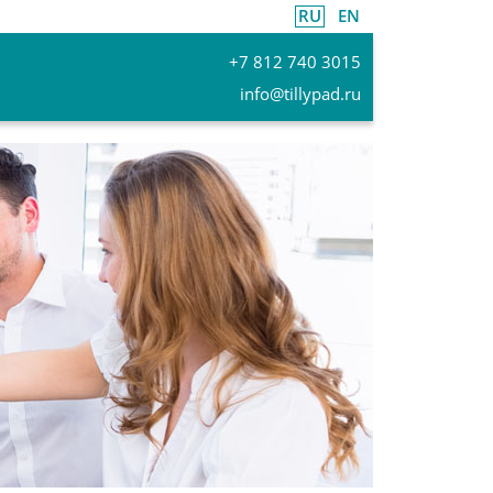
RU
EN
+7 812 740 3015
info@tillypad.ru